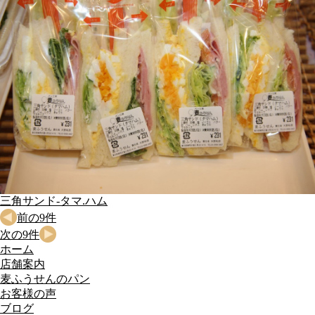
三角サンド-タマ.ハム
前の9件
次の9件
ホーム
店舗案内
麦ふうせんのパン
お客様の声
ブログ