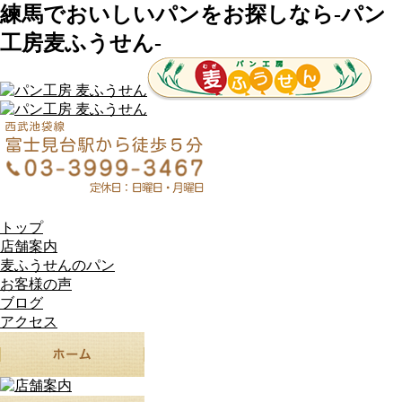
練馬でおいしいパンをお探しなら-パン
工房麦ふうせん-
トップ
店舗案内
麦ふうせんのパン
お客様の声
ブログ
アクセス