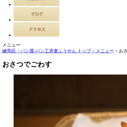
メニュー
練馬区・パン屋-パン工房麦ふうせん トップ >
メニュー
> お
おさつでごわす